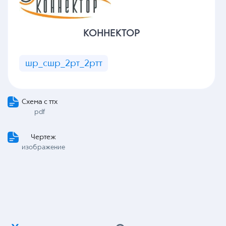
КОННЕКТОР
шр_сшр_2рт_2ртт
Схема с ттх
pdf
Чертеж
изображение