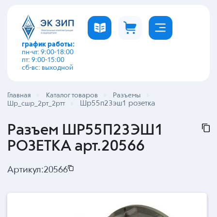
график работы:
пн-чт: 9:00-18:00
пт: 9:00-15:00
сб-вс: выходной
Главная
Каталог товаров
Разъемы
Шр55п23эш1 розетка
Шр_сшр_2рт_2ртт
Разъем ШР55П23ЭШ1
РОЗЕТКА арт.20566
Артикул:
20566