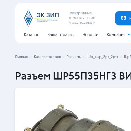
Электронные
комлектующие
и радиодетали
Каталог
Ваша отрасль
Новости
Компания
Главная
Каталог товаров
Разъемы
Шр_сшр_2рт_2ртт
Шр5
Разъем ШР55П35НГ3 ВИ