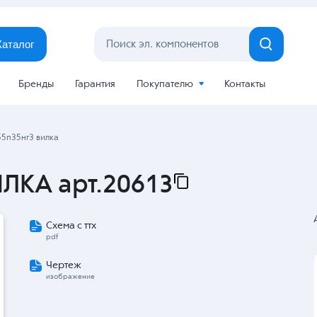
Каталог
Бренды
Гарантия
Покупателю
Контакты
5п35нг3 вилка
ЛКА арт.20613
Схема с ттх
pdf
Чертеж
изображение