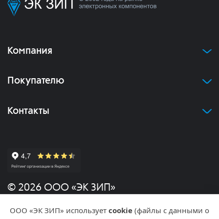
Компания
Покупателю
Контакты
© 2026 ООО «ЭК ЗИП»
ООО «ЭК ЗИП» использует
cookie
(файлы с данными о
Политика конфиденциальности