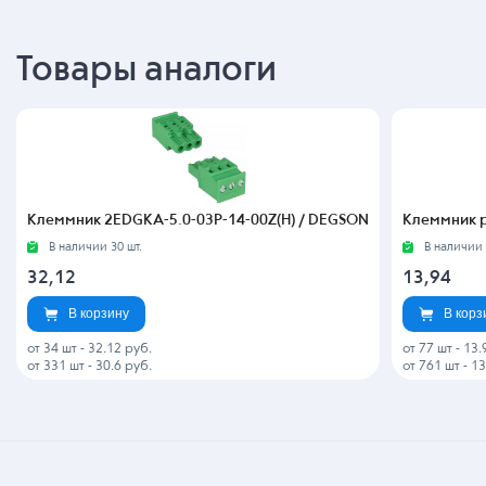
Товары аналоги
Клеммник 2EDGKA-5.0-03P-14-00Z(H) / DEGSON
Клеммник р
В наличии 30 шт.
В наличии 
32,12
13,94
В корзину
В корз
от 34 шт
-
32.12 руб.
от 77 шт
-
13.
от 331 шт
-
30.6 руб.
от 761 шт
-
13