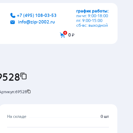
график работы:
+7 (495) 108-03-53
пн-чт: 9:00-18:00
пт: 9:00-15:00
info@zip-2002.ru
сб-вс: выходной
0
0 ₽
9528
Артикул:
69528
На складе
0 шт