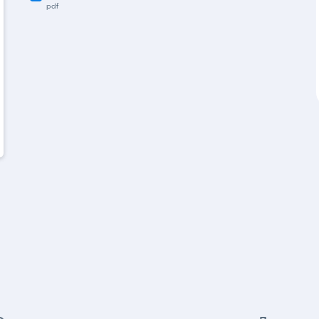
Схема с ттх
pdf