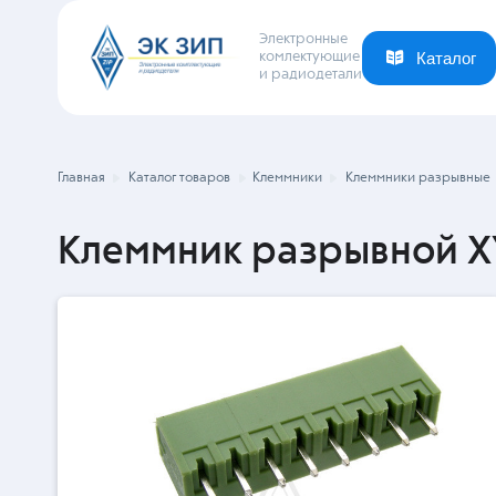
Электронные
комлектующие
и радиодетали
Каталог
Ваша отрасль
Новости
Компания
Главная
Каталог товаров
Клеммники
Клеммники разрывные
Клеммник разрывной XY