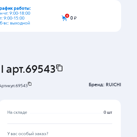
график работы:
+7 (495) 108-03-53
пн-чт: 9:00-18:00
пт: 9:00-15:00
info@zip-2002.ru
сб-вс: выходной
0
0 ₽
 арт.69543
Бренд:
RUICHI
Артикул:
69543
На складе
0 шт