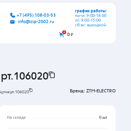
график работы:
+7 (495) 108-03-53
пн-чт: 9:00-18:00
пт: 9:00-15:00
info@zip-2002.ru
сб-вс: выходной
0
0 ₽
рт.106020
Бренд:
ZTM-ELECTRO
Артикул:
106020
На складе
0 шт