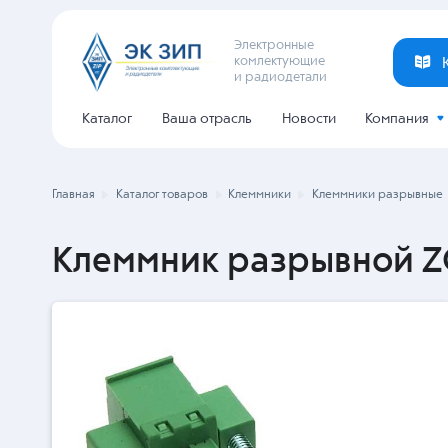
Электронные
комлектующие
и радиодетали
Каталог
Ваша отрасль
Новости
Компания
Главная
Каталог товаров
Клеммники
Клеммники разрывные
Клеммник разрывной Z