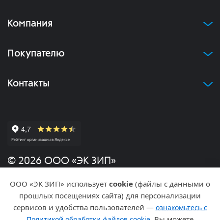
Компания
Покупателю
Контакты
© 2026 ООО «ЭК ЗИП»
ООО «ЭК ЗИП» использует
cookie
(файлы с данными о
Политика конфиденциальности
прошлых посещениях сайта) для персонализации
сервисов и удобства пользователей —
ознакомьтесь с
Разработка и продвижение
. Вы можете
Политикой обработки файлов cookie