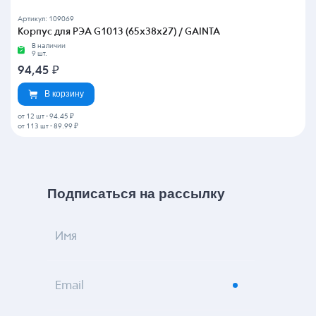
Артикул: 109069
Корпус для РЭА G1013 (65х38х27) / GAINTA
В наличии
9 шт.
94,45
₽
В корзину
от 12 шт
-
94.45 ₽
от 113 шт
-
89.99 ₽
Подписаться на рассылку
Имя
Email